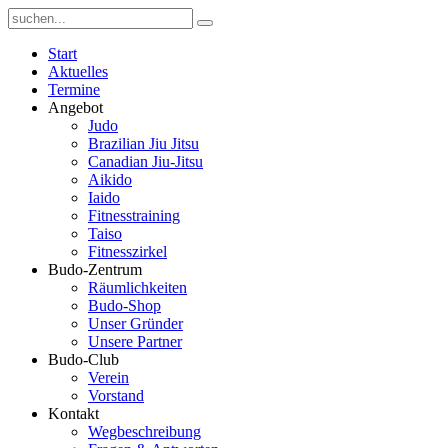
Start
Aktuelles
Termine
Angebot
Judo
Brazilian Jiu Jitsu
Canadian Jiu-Jitsu
Aikido
Iaido
Fitnesstraining
Taiso
Fitnesszirkel
Budo-Zentrum
Räumlichkeiten
Budo-Shop
Unser Gründer
Unsere Partner
Budo-Club
Verein
Vorstand
Kontakt
Wegbeschreibung