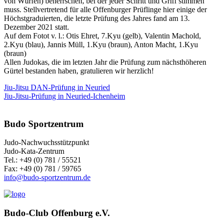
von Würfen) beherrschen, bei der jeder Schritt und Griff stimmen
muss. Stellvertretend für alle Offenburger Prüflinge hier einige der
Höchstgraduierten, die letzte Prüfung des Jahres fand am 13.
Dezember 2021 statt.
Auf dem Fotot v. l.: Otis Ehret, 7.Kyu (gelb), Valentin Machold,
2.Kyu (blau), Jannis Müll, 1.Kyu (braun), Anton Macht, 1.Kyu
(braun)
Allen Judokas, die im letzten Jahr die Prüfung zum nächsthöheren
Gürtel bestanden haben, gratulieren wir herzlich!
Jiu-Jitsu DAN-Prüfung in Neuried
Jiu-Jitsu-Prüfung in Neuried-Ichenheim
Budo Sportzentrum
Judo-Nachwuchsstützpunkt
Judo-Kata-Zentrum
Tel.: +49 (0) 781 / 55521
Fax: +49 (0) 781 / 59765
info@budo-sportzentrum.de
Budo-Club Offenburg e.V.