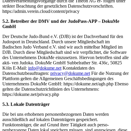
Datenverarbeitungsvorgänge durch die Tineon AG er- folgen unter
strikter Beachtung der gesetzlichen Datenschutzvorschriften.
https://admin.verein.cloud/content/privacy
5.2. Betreiber der DMV und der JudoPass-APP – DokuMe
GmbH
Der Deutsche Judo-Bund e.V. (DJB) ist der Dachverband für den
Judosport in Deutschland. Durch unsere Mitgliedschaft im
Badischen Judo Verband e.V. sind wir auch mittelbar Mitglied im
DJB. Durch diese Mitgliedschaft sind wir verpflichtet, die Software
des Unternehmens DokuMe einzusetzen. Hiervon betroffen sind alle
akti- ven Judoka. DokuMe GmbH Subbelrather Str. 436c, 50825
Köln E-Mail:
info@dokume.net
Kontaktdaten des
Datenschutzbeauftragten:
privacy@dokume.net
Für die Nutzung der
Plattform gelten die Allgemeinen Geschäftsbedingungen des
Unternehmens DokuMe GmbH: https://dokume.net/agb.php Ebenso
gelten die Datenschutzrichtlinien des Unternehmens:
https://dokume.net/privacy.php
5.3. Lokale Datenträger
Die bei uns erhobenen personenbezogenen Daten werden
ausschließlich auf lokalen Datenträgern gespeichert.
Funktionsträger, die auf Grund ihrer Tätigkeit auch perso-
nenbezogene Daten lokal speichern müssen, sind angewiesen, diese