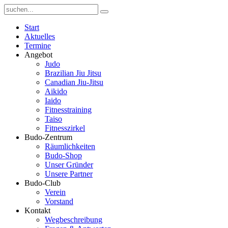
Start
Aktuelles
Termine
Angebot
Judo
Brazilian Jiu Jitsu
Canadian Jiu-Jitsu
Aikido
Iaido
Fitnesstraining
Taiso
Fitnesszirkel
Budo-Zentrum
Räumlichkeiten
Budo-Shop
Unser Gründer
Unsere Partner
Budo-Club
Verein
Vorstand
Kontakt
Wegbeschreibung