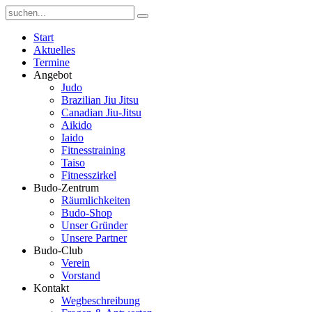
Start
Aktuelles
Termine
Angebot
Judo
Brazilian Jiu Jitsu
Canadian Jiu-Jitsu
Aikido
Iaido
Fitnesstraining
Taiso
Fitnesszirkel
Budo-Zentrum
Räumlichkeiten
Budo-Shop
Unser Gründer
Unsere Partner
Budo-Club
Verein
Vorstand
Kontakt
Wegbeschreibung