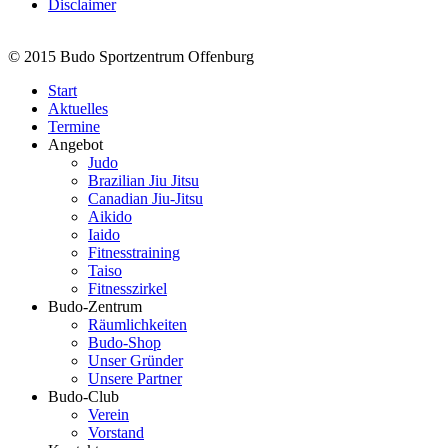
Disclaimer
© 2015 Budo Sportzentrum Offenburg
Start
Aktuelles
Termine
Angebot
Judo
Brazilian Jiu Jitsu
Canadian Jiu-Jitsu
Aikido
Iaido
Fitnesstraining
Taiso
Fitnesszirkel
Budo-Zentrum
Räumlichkeiten
Budo-Shop
Unser Gründer
Unsere Partner
Budo-Club
Verein
Vorstand