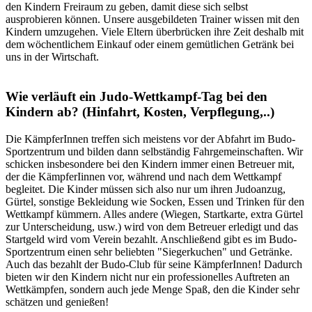
den Kindern Freiraum zu geben, damit diese sich selbst
ausprobieren können. Unsere ausgebildeten Trainer wissen mit den
Kindern umzugehen. Viele Eltern überbrücken ihre Zeit deshalb mit
dem wöchentlichem Einkauf oder einem gemütlichen Getränk bei
uns in der Wirtschaft.
Wie verläuft ein Judo-Wettkampf-Tag bei den
Kindern ab? (Hinfahrt, Kosten, Verpflegung,..)
Die KämpferInnen treffen sich meistens vor der Abfahrt im Budo-
Sportzentrum und bilden dann selbständig Fahrgemeinschaften. Wir
schicken insbesondere bei den Kindern immer einen Betreuer mit,
der die KämpferIinnen vor, während und nach dem Wettkampf
begleitet. Die Kinder müssen sich also nur um ihren Judoanzug,
Gürtel, sonstige Bekleidung wie Socken, Essen und Trinken für den
Wettkampf kümmern. Alles andere (Wiegen, Startkarte, extra Gürtel
zur Unterscheidung, usw.) wird von dem Betreuer erledigt und das
Startgeld wird vom Verein bezahlt. Anschließend gibt es im Budo-
Sportzentrum einen sehr beliebten "Siegerkuchen" und Getränke.
Auch das bezahlt der Budo-Club für seine KämpferInnen! Dadurch
bieten wir den Kindern nicht nur ein professionelles Auftreten an
Wettkämpfen, sondern auch jede Menge Spaß, den die Kinder sehr
schätzen und genießen!