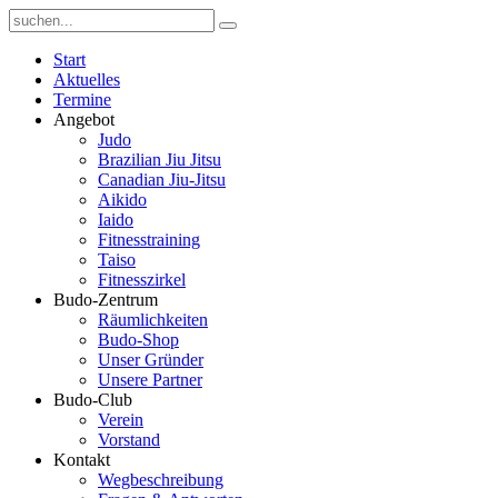
Start
Aktuelles
Termine
Angebot
Judo
Brazilian Jiu Jitsu
Canadian Jiu-Jitsu
Aikido
Iaido
Fitnesstraining
Taiso
Fitnesszirkel
Budo-Zentrum
Räumlichkeiten
Budo-Shop
Unser Gründer
Unsere Partner
Budo-Club
Verein
Vorstand
Kontakt
Wegbeschreibung