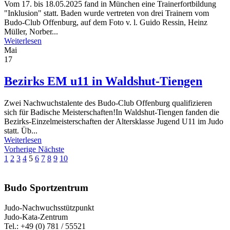
Vom 17. bis 18.05.2025 fand in München eine Trainerfortbildung
"Inklusion" statt. Baden wurde vertreten von drei Trainern vom
Budo-Club Offenburg, auf dem Foto v. l. Guido Ressin, Heinz
Müller, Norber...
Weiterlesen
Mai
17
Bezirks EM u11 in Waldshut-Tiengen
Zwei Nachwuchstalente des Budo-Club Offenburg qualifizieren
sich für Badische Meisterschaften!In Waldshut-Tiengen fanden die
Bezirks-Einzelmeisterschaften der Altersklasse Jugend U11 im Judo
statt. Üb...
Weiterlesen
Vorherige
Nächste
1
2
3
4
5
6
7
8
9
10
Budo Sportzentrum
Judo-Nachwuchsstützpunkt
Judo-Kata-Zentrum
Tel.: +49 (0) 781 / 55521