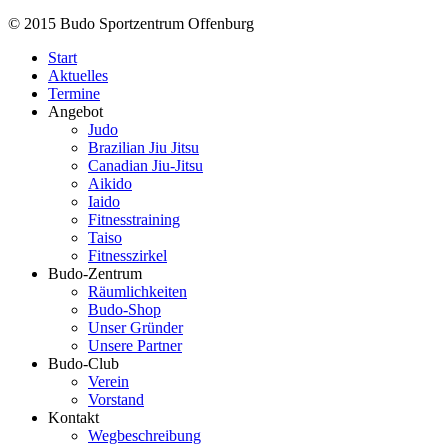
© 2015 Budo Sportzentrum Offenburg
Start
Aktuelles
Termine
Angebot
Judo
Brazilian Jiu Jitsu
Canadian Jiu-Jitsu
Aikido
Iaido
Fitnesstraining
Taiso
Fitnesszirkel
Budo-Zentrum
Räumlichkeiten
Budo-Shop
Unser Gründer
Unsere Partner
Budo-Club
Verein
Vorstand
Kontakt
Wegbeschreibung