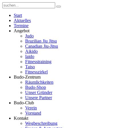
Start
Aktuelles
Termine
Angebot
Judo
Brazilian Jiu Jitsu
Canadian Jiu-Jitsu
Aikido
Iaido
Fitnesstraining
Taiso
Fitnesszirkel
Budo-Zentrum
Räumlichkeiten
Budo-Shop
Unser Gründer
Unsere Partner
Budo-Club
Verein
Vorstand
Kontakt
Wegbeschreibung